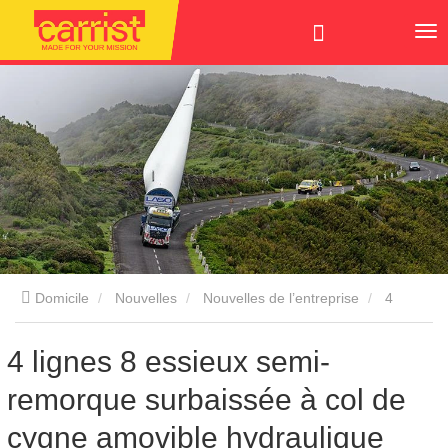
Domicile
Nouvelles
Nouvelles de l’entreprise
4
lignes 8 essieux semi-remorque surbaissée à col de cygne
4 lignes 8 essieux semi-
remorque surbaissée à col de
amovible hydraulique
cygne amovible hydraulique