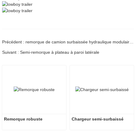
Précédent : remorque de camion surbaissée hydraulique modulaire multi-essieux à 12 axes robuste avec col de cygne électrique
Suivant : Semi-remorque à plateau à paroi latérale
Remorque robuste
Chargeur semi-surbaissé