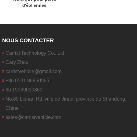
d'éoliennes
NOUS CONTACTER
Carrist Technology Co., Ltd
Cary Zhou
carristvehicle@gmail.com
+86 0531 86950565
86 15069010860
No.80 Lishan Rd, ville de Jinan, province du Shandong,
Chine
sales@carristvehicle.com