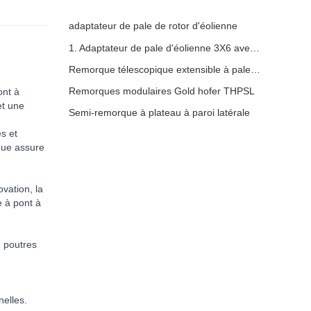
adaptateur de pale de rotor d'éolienne
1. Adaptateur de pale d'éolienne 3X6 avec remorque modulaire
Remorque télescopique extensible à pales de turbine à vent
Remorques modulaires Gold hofer THPSL
ont à
et une
Semi-remorque à plateau à paroi latérale
s et
que assure
vation, la
 à pont à
e poutres
nelles.