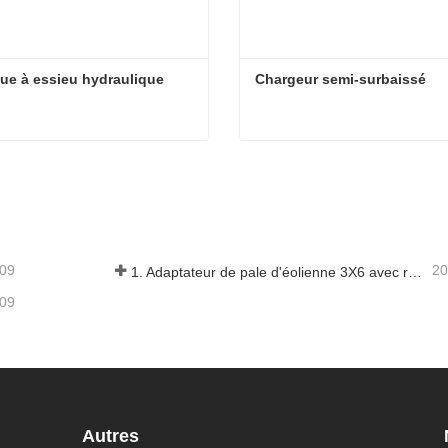
e à essieu hydraulique
Chargeur semi-surbaissé
e à essieu hydraulique
Chargeur semi-surbaissé
ter maintenant
Contacter maintenant
-09
20
1. Adaptateur de pale d'éolienne 3X6 avec remorque modulaire
-09
Autres