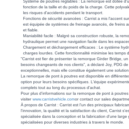
Système de poutres réglables : La remorque est dotée d'u
fonction de la taille et du poids de la charge. Cette polyva
les risques d'accidents pendant le transport.
Fonctions de sécurité avancées : Carrist a mis l'accent s
est équipée de systèmes de freinage avancés, de freins ant
et fiable.
Maniabilité facile : Malgré sa construction robuste, la re
hydraulique permet une navigation facile dans les espaces 
Chargement et déchargement efficaces : Le système hydr
charges lourdes. Cette fonctionnalité minimise les temps d'a
"Carrist est fier de présenter la remorque Girder Bridge, u
besoins changeants de nos clients", a déclaré Joy, PDG de 
exceptionnelles, mais elle constitue également une solution 
La remorque de pont à poutres est disponible en différentes tai
option pour leurs besoins spécifiques. L'équipe expérimenté
complets tout au long du processus d'achat.
Pour plus d'informations sur la remorque de pont à poutres e
visiter
www.carristvehicle.com
or contact our sales departme
À propos de Carrist : Carrist est l'un des principaux fabric
l'innovation, la qualité et la satisfaction du client, Carris
spécialisée dans la conception et la fabrication d'une la
spécialisées pour diverses industries à travers le monde.