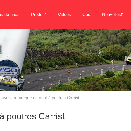
os de nous
Produit
Vidéos
Cas
Nouvelles
ouvelle remorque de pont à poutres Carrist
 poutres Carrist