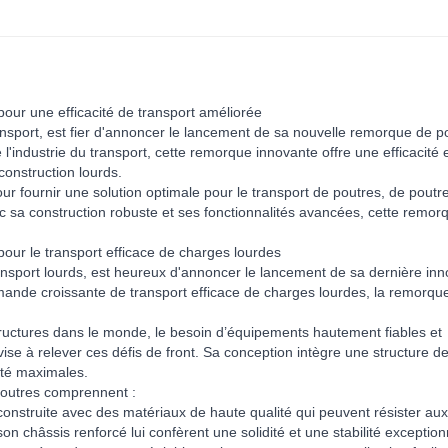
our une efficacité de transport améliorée
ransport, est fier d'annoncer le lancement de sa nouvelle remorque de p
industrie du transport, cette remorque innovante offre une efficacité 
onstruction lourds.
 fournir une solution optimale pour le transport de poutres, de poutre
c sa construction robuste et ses fonctionnalités avancées, cette remor
our le transport efficace de charges lourdes
ansport lourds, est heureux d'annoncer le lancement de sa dernière inno
nde croissante de transport efficace de charges lourdes, la remorque
structures dans le monde, le besoin d’équipements hautement fiables et
vise à relever ces défis de front. Sa conception intègre une structure d
ité maximales.
poutres comprennent :
construite avec des matériaux de haute qualité qui peuvent résister aux
on châssis renforcé lui confèrent une solidité et une stabilité exception