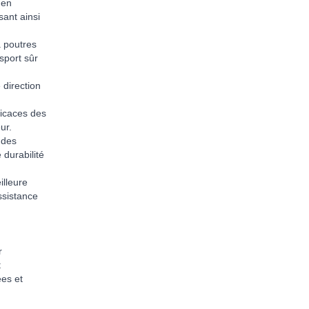
 en
sant ainsi
à poutres
sport sûr
 direction
icaces des
ur.
 des
durabilité
illeure
ssistance
r
t
ées et