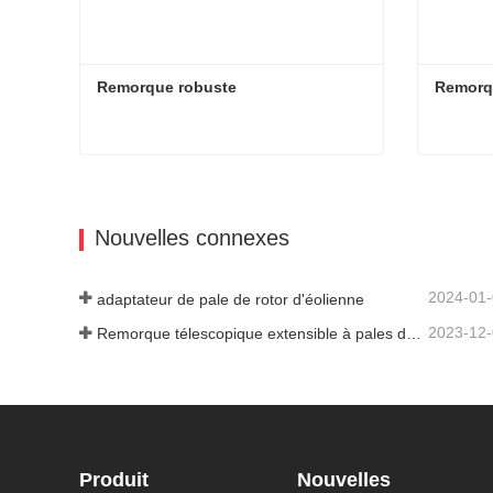
Remorque robuste
Remorqu
Remorque robuste
Remorqu
Contacter maintenant
Contac
Nouvelles connexes
2024-01
adaptateur de pale de rotor d'éolienne
2023-12
Remorque télescopique extensible à pales de turbine à vent
Produit
Nouvelles