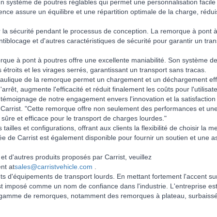
n système de poutres réglables qui permet une personnalisation facile
lence assure un équilibre et une répartition optimale de la charge, rédui
ur la sécurité pendant le processus de conception. La remorque à pont 
iblocage et d'autres caractéristiques de sécurité pour garantir un tran
morque à pont à poutres offre une excellente maniabilité. Son système de
étroits et les virages serrés, garantissant un transport sans tracas.
aulique de la remorque permet un chargement et un déchargement eff
rrêt, augmente l'efficacité et réduit finalement les coûts pour l'utilisate
n témoignage de notre engagement envers l'innovation et la satisfaction
Carrist. "Cette remorque offre non seulement des performances et une 
sûre et efficace pour le transport de charges lourdes."
lles et configurations, offrant aux clients la flexibilité de choisir la me
e de Carrist est également disponible pour fournir un soutien et une a
t d'autres produits proposés par Carrist, veuillez
nt at
sales@carristvehicle.com
.
ants d'équipements de transport lourds. En mettant fortement l'accent su
t s'est imposé comme un nom de confiance dans l'industrie. L'entreprise es
rge gamme de remorques, notamment des remorques à plateau, surbaiss