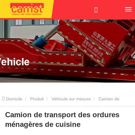
Domicile
Produit
Véhicule sur mesure
Camion de
Camion de transport des ordures
transport des ordures ménagères de cuisine
ménagères de cuisine