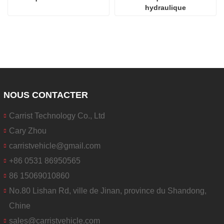
hydraulique
NOUS CONTACTER
Carrist Technology Co., Ltd
Cary Zhou
carristvehicle@gmail.com
+86 0531 86950565
86 15069010860
No.80 Lishan Rd, ville de Jinan, province du Shandong,
Chine
sales@carristvehicle.com