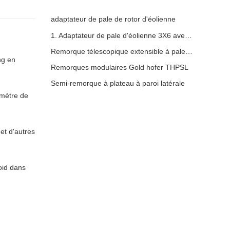
adaptateur de pale de rotor d'éolienne
1. Adaptateur de pale d'éolienne 3X6 avec remorque modulaire
Remorque télescopique extensible à pales de turbine à vent
ng en
Remorques modulaires Gold hofer THPSL
Semi-remorque à plateau à paroi latérale
amètre de
et d'autres
oid dans