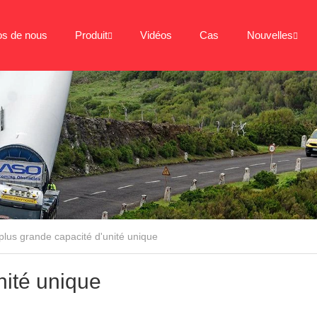
os de nous
Produit
Vidéos
Cas
Nouvelles
plus grande capacité d'unité unique
nité unique