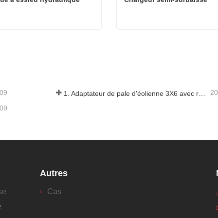
e à essieu hydraulique
Chargeur semi-surbaissé
ter maintenant
Contacter maintenant
-09
20
1. Adaptateur de pale d'éolienne 3X6 avec remorque modulaire
-09
Autres
se
Cas
e