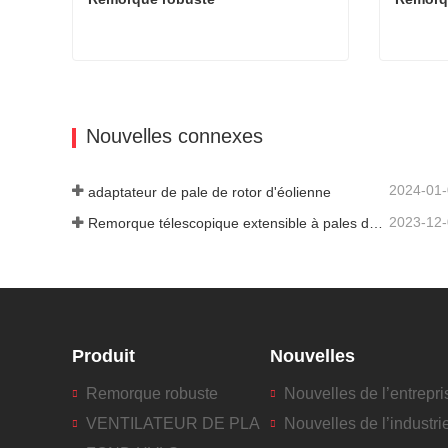
Remorque robuste
Remorqu
Contacter maintenant
Contac
Nouvelles connexes
2024-01
adaptateur de pale de rotor d'éolienne
2023-12
Remorque télescopique extensible à pales de turbine à vent
Produit
Nouvelles
Remorque robuste
Nouvelles de l’entrepri
VENTILATEUR DE PLA
Nouvelles de l’industri