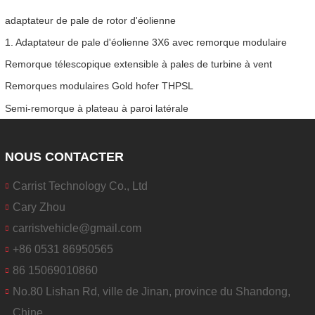
adaptateur de pale de rotor d'éolienne
1. Adaptateur de pale d'éolienne 3X6 avec remorque modulaire
Remorque télescopique extensible à pales de turbine à vent
Remorques modulaires Gold hofer THPSL
Semi-remorque à plateau à paroi latérale
NOUS CONTACTER
Carrist Technology Co., Ltd
Cary Zhou
carristvehicle@gmail.com
+86 0531 86950565
86 15069010860
No.80 Lishan Rd, ville de Jinan, province du Shandong,
Chine