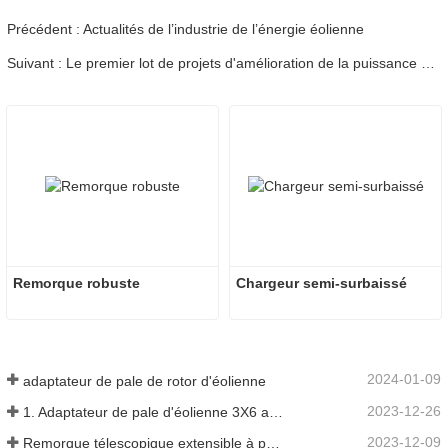
Précédent : Actualités de l’industrie de l’énergie éolienne
Suivant : Le premier lot de projets d'amélioration de la puissance des pales au niveau du mégawatt pour l'énergie éolienne à haute altitude en Chine
Remorque robuste
Chargeur semi-surbaissé
2024-01-09
adaptateur de pale de rotor d'éolienne
2023-12-26
1. Adaptateur de pale d'éolienne 3X6 avec remorque modulaire
2023-12-09
Remorque télescopique extensible à pales de turbine à vent