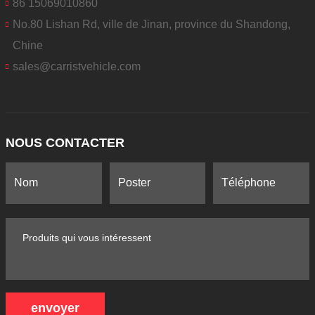
86 15069010860
No.80 Lishan Rd, ville de Jinan, province du Shandong,
Chine
sales@carristvehicle.com
NOUS CONTACTER
envoyer