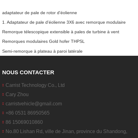
adaptateur de pale de rotor d'éolienne
1. Adaptateur de pale d'éolienne 3X6 avec remorque modulaire
Remorque télescopique extensible à pales de turbine à vent
Remorques modulaires Gold hofer THPSL
Semi-remorque à plateau à paroi latérale
NOUS CONTACTER
Carrist Technology Co., Ltd
Cary Zhou
carristvehicle@gmail.com
+86 0531 86950565
86 15069010860
No.80 Lishan Rd, ville de Jinan, province du Shandong,