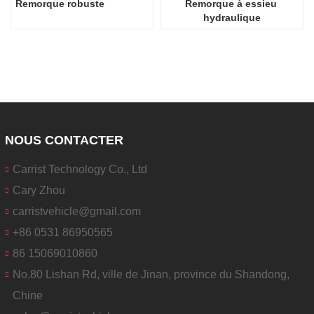
Remorque robuste
Remorque à essieu 
hydraulique
NOUS CONTACTER
Carrist Technology Co., Ltd
Cary Zhou
carristvehicle@gmail.com
+86 0531 86950565
86 15069010860
No.80 Lishan Rd, ville de Jinan, province du Shandong,
Chine