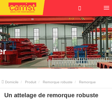
Domicile
Produit
Remorque robuste
Remorque
Un attelage de remorque robuste
modulaire
Un attelage de remorque robuste