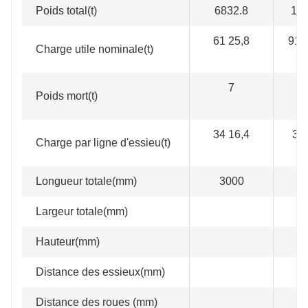
Poids total(t)
6832.8
102
61 25,8
91,5
Charge utile nominale(t)
7
1
Poids mort(t)
34 16,4
34 
Charge par ligne d'essieu(t)
Longueur totale(mm)
3000
4
Largeur totale(mm)
Hauteur(mm)
Distance des essieux(mm)
Distance des roues (mm)