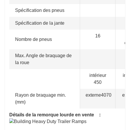
Spécification des pneus
Spécification de la jante
16
vi
Nombre de pneus
qu
Max. Angle de braquage de
la roue
intérieur
int
450
1
Rayon de braquage min.
externe4070
ext
(mm)
5
Détails de la remorque lourde en vente
：