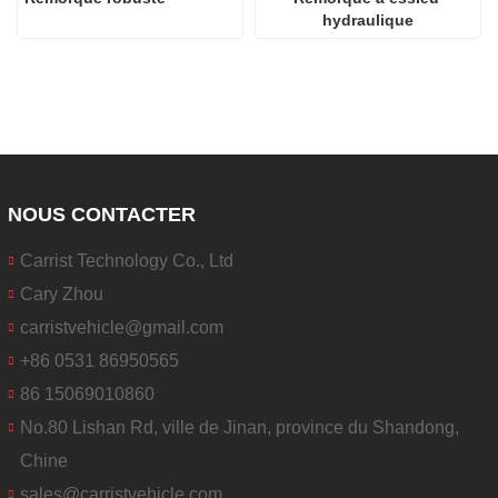
hydraulique
NOUS CONTACTER
Carrist Technology Co., Ltd
Cary Zhou
carristvehicle@gmail.com
+86 0531 86950565
86 15069010860
No.80 Lishan Rd, ville de Jinan, province du Shandong,
Chine
sales@carristvehicle.com