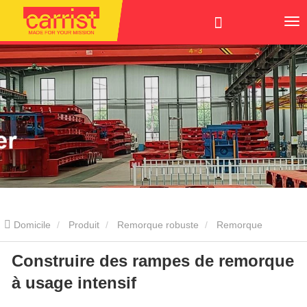
Domicile
Produit
Remorque robuste
Remorque
Construire des rampes de remorque
modulaire à plusieurs essieux
Construire des rampes de
à usage intensif
remorque à usage intensif