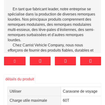
En tant que fabricant leader, notre entreprise se
spécialise dans la production de diverses remorques
lourdes. Nos principaux produits comprennent des
remorques modulaires, des remorques modulaires
multi-essieux, des lève-pales d'éoliennes, des semi-
remorques surbaissées et d'autres remorques
lourdes.
Chez Carrist Vehicle Company, nous nous
efforçons de fournir des produits fiables, durables et
de haute qualité pour répondre aux divers besoins de
nos clients dans divers secteurs. Nos installations de
fabrication avancées, notre équipe de R&D
professionnelle et notre contrôle de qualité rigoureux
garantissent que nos produits répondent aux normes
détails du produit
les plus élevées.
Utiliser
Caravane de voyage
Charge utile maximale
60T