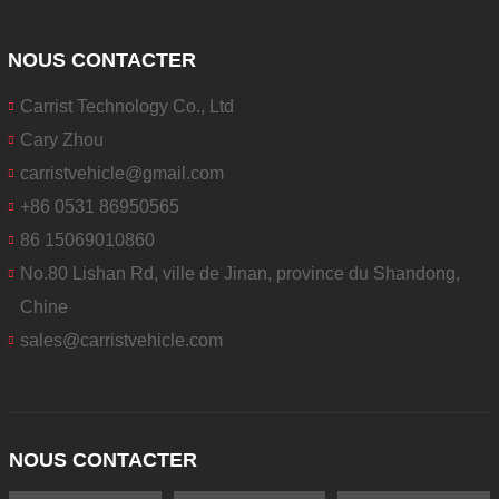
NOUS CONTACTER
Carrist Technology Co., Ltd
Cary Zhou
carristvehicle@gmail.com
+86 0531 86950565
86 15069010860
No.80 Lishan Rd, ville de Jinan, province du Shandong,
Chine
sales@carristvehicle.com
NOUS CONTACTER