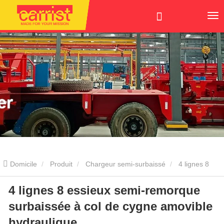
Domicile
Produit
Chargeur semi-surbaissé
4 lignes 8
4 lignes 8 essieux semi-remorque
essieux semi-remorque surbaissée à col de cygne amovible
surbaissée à col de cygne amovible
hydraulique
hydraulique