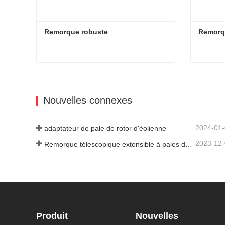
Remorque robuste
Remorqu
Remorque robuste
Remorqu
Contacter maintenant
Cont
Nouvelles connexes
2024-01
adaptateur de pale de rotor d'éolienne
2023-12
Remorque télescopique extensible à pales de turbine à vent
Produit
Nouvelles