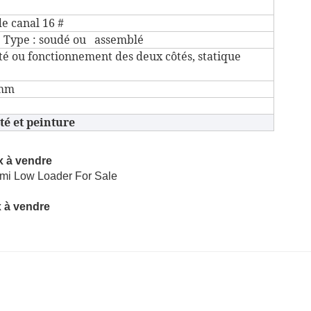
de canal 16 #
') ; Type : soudé ou assemblé
té ou fonctionnement des deux côtés, statique
4mm
ité et peinture
x à vendre
x à vendre