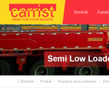
Domicile
À prop
Domicile
Produit
Chargeur semi-surbaissé
Cha