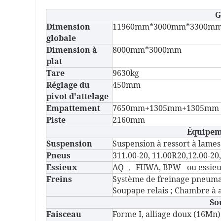
G
Dimension
11960mm*3000mm*3300m
globale
Dimension à
8000mm*3000mm
plat
Tare
9630kg
Réglage du
450mm
pivot d'attelage
Empattement
7650mm+1305mm+1305mm
Piste
2160mm
Équipem
Suspension
Suspension à ressort à lames
Pneus
311.00-20, 11.00R20,12.00-20
Essieux
AQ
FUWA, BPW ou essieu 
，
Freins
Système de freinage pneum
Soupape relais ; Chambre à a
So
Faisceau
Forme I, alliage doux (16M