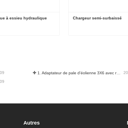
e à essieu hydraulique
Chargeur semi-surbaissé
e à essieu hydraulique
Chargeur semi-surbaissé
acter maintenant
Contacter maintenant
-09
20
1. Adaptateur de pale d'éolienne 3X6 avec remorque modulaire
-09
Autres