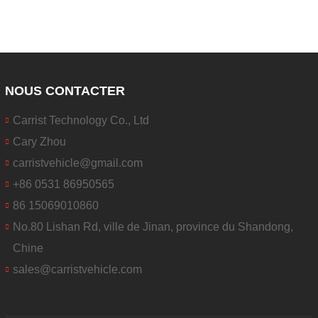
NOUS CONTACTER
Carrist Technology Co., Ltd
Cary Zhou
carristvehicle@gmail.com
+86 0531 86950565
86 15069010860
No.80 Lishan Rd, ville de Jinan, province du Shandong,
Chine
sales@carristvehicle.com