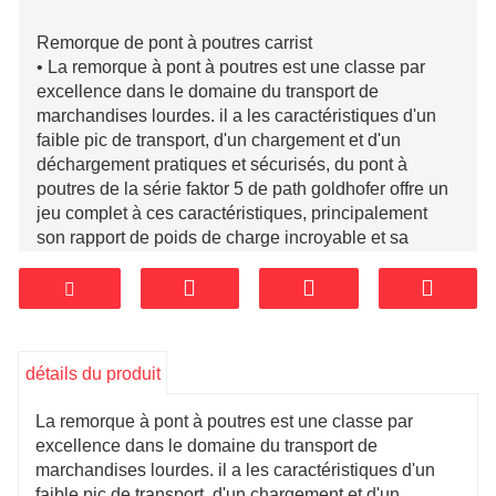
Remorque de pont à poutres carrist
•
La remorque à pont à poutres est une classe par
excellence dans le domaine du transport de
marchandises lourdes. il a les caractéristiques d'un
faible pic de transport, d'un chargement et d'un
déchargement pratiques et sécurisés, du pont à
poutres de la série faktor 5 de path goldhofer offre un
jeu complet à ces caractéristiques, principalement
son rapport de poids de charge incroyable et sa
conception modulaire en font un leader dans
l'industrie, et via aujourd'hui en chine, carrist fournit
également de tels équipements pour le marché du
transport maritime lourd en chine et à l'étranger.
détails du produit
La remorque à pont à poutres est une classe par
excellence dans le domaine du transport de
marchandises lourdes. il a les caractéristiques d'un
faible pic de transport, d'un chargement et d'un