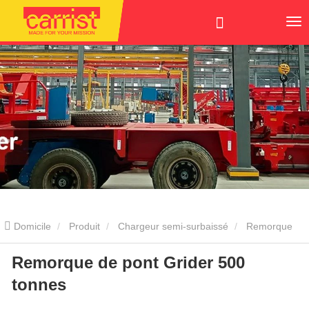
Domicile
Produit
Chargeur semi-surbaissé
Remorque
Remorque de pont Grider 500
de pont Grider 500 tonnes
tonnes