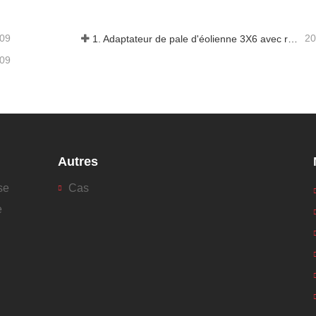
-09
20
1. Adaptateur de pale d'éolienne 3X6 avec remorque modulaire
-09
Autres
se
Cas
e