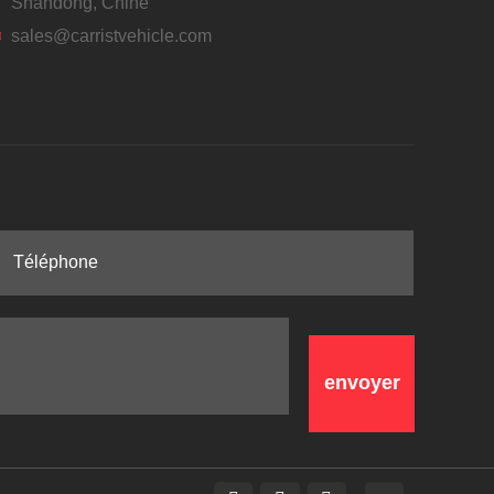
Shandong, Chine
sales@carristvehicle.com
envoyer