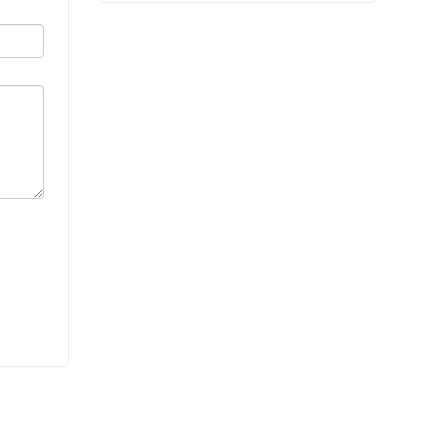
Remorque à essieu hydraulique
Contacter maintenant