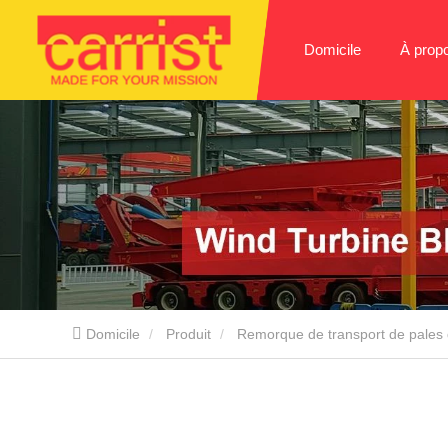
Domicile
À prop
Domicile
Produit
Remorque de transport de pales 