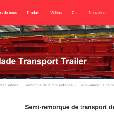
os de nous
Produit
Vidéos
Cas
Nouvelles
d'éoliennes
Remorque de la tour éolienne
Semi-remorque de tra
Semi-remorque de transport de