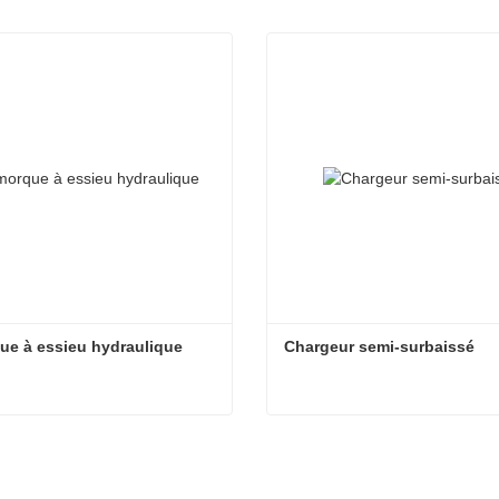
e à essieu hydraulique
Chargeur semi-surbaissé
e à essieu hydraulique
Chargeur semi-surbaissé
acter maintenant
Contacter maintenant