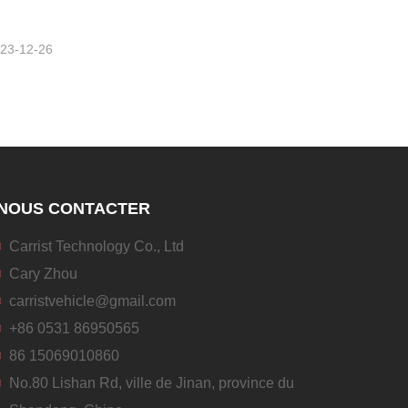
23-12-26
NOUS CONTACTER
Carrist Technology Co., Ltd
Cary Zhou
carristvehicle@gmail.com
+86 0531 86950565
86 15069010860
No.80 Lishan Rd, ville de Jinan, province du