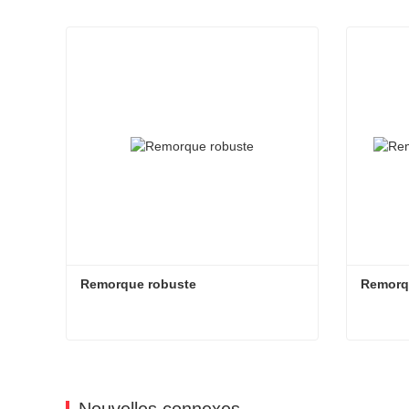
Remorque robuste
Remorqu
Remorque robuste
Remorqu
Contacter maintenant
Cont
Nouvelles connexes