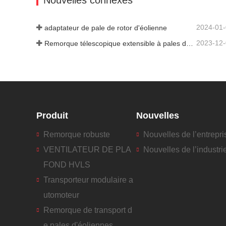
2024-01
adaptateur de pale de rotor d'éolienne
2023-12
Remorque télescopique extensible à pales de turbine à vent
Produit
Nouvelles
Remorque robuste
Nouvelles de l’entrepri
VENTILATEUR DE PLA
Nouvelles de l’industri
FOND HVLS
Transporteur modulaire a
utomoteur
Remorque de transport d
e pales d'éoliennes