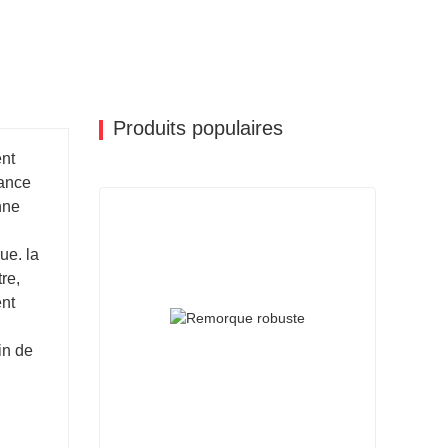
Produits populaires
ent
sance
nne
ue. la
re,
ent
in de