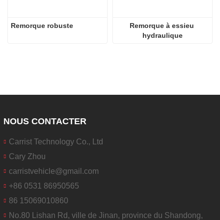
Remorque robuste
Remorque à essieu 
hydraulique
NOUS CONTACTER
Carrist Technology Co., Ltd
Cary Zhou
carristvehicle@gmail.com
+86 0531 86950565
86 15069010860
No.80 Lishan Rd, ville de Jinan, province du Shandong,