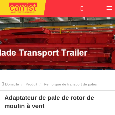
Domicile
Produit
Remorque de transport de pales
Adaptateur de pale de rotor de
d'éoliennes
Lève-lame
Adaptateur de pale de rotor de moulin
moulin à vent
à vent