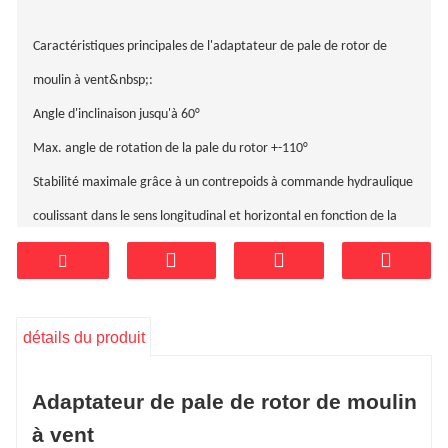
Caractéristiques principales de l'adaptateur de pale de rotor de
moulin à vent&nbsp;:
Angle d'inclinaison jusqu'à 60°
Max. angle de rotation de la pale du rotor +-110°
Stabilité maximale grâce à un contrepoids à commande hydraulique
coulissant dans le sens longitudinal et horizontal en fonction de la
position des pales du rotor
Température de fonctionnement – ​​20 °C à + 40 °C
Télécommande radio avec affichage de la vitesse du vent, de la
détails du produit
pente transversale, de la position des pales, de la position du ballast
Adaptateur de pale de rotor de moulin
à vent