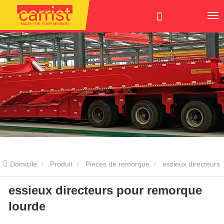
Domicile
Produit
Pièces de remorque
essieux directeurs
essieux directeurs pour remorque
pour remorque lourde
lourde