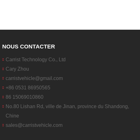
NOUS CONTACTER
Carrist Technology Co., Ltd
Cary Zhou
carristvehicle@gmail.com
+86 0531 86950565
86 15069010860
No.80 Lishan Rd, ville de Jinan, province du Shandong,
Chine
sales@carristvehicle.com