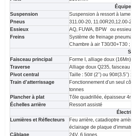
Équipeme
Suspension
Suspension à ressort à lames à
Pneus
311.00-20, 11.00R20,12.00-20
Essieux
AQ, FUWA, BPW ou essieu ST
Freins
Système de freinage pneumat
Chambre à air T30/30+T30 ; Fr
Sou
Faisceau principal
Forme I, alliage doux (16Mn)
Traverse
Alliage doux Q235, faisceau de
Pivot central
Taille : 50# (2'') ou 90#(3.5'')
Train d'atterrissage
Fonctionnement d'un seul côté
tonnes
Plancher à plat
Tôle quadrillée, épaisseur 4m
Échelles arrière
Ressort assisté
Électrici
Lumières et Réflecteurs
Feu arrière, catadioptre arrière,
éclairage de plaque d'immatric
Câblage
24V, 6 lignes