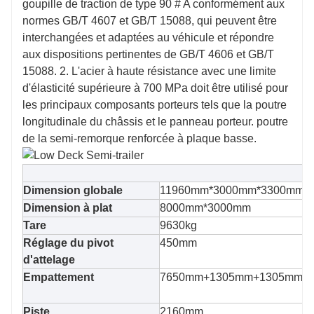
goupille de traction de type 90 # A conformément aux
normes GB/T 4607 et GB/T 15088, qui peuvent être
interchangées et adaptées au véhicule et répondre
aux dispositions pertinentes de GB/T 4606 et GB/T
15088. 2. L'acier à haute résistance avec une limite
d'élasticité supérieure à 700 MPa doit être utilisé pour
les principaux composants porteurs tels que la poutre
longitudinale du châssis et le panneau porteur. poutre
de la semi-remorque renforcée à plaque basse.
G
Dimension globale
11960mm*3000mm*3300mm
Dimension à plat
8000mm*3000mm
Tare
9630kg
Réglage du pivot
450mm
d'attelage
Empattement
7650mm+1305mm+1305mm
Piste
2160mm