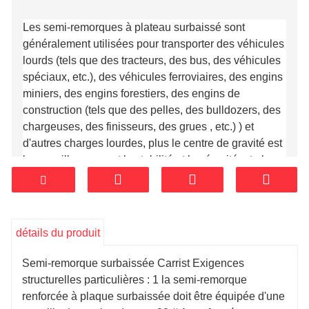
Les semi-remorques à plateau surbaissé sont
généralement utilisées pour transporter des véhicules
lourds (tels que des tracteurs, des bus, des véhicules
spéciaux, etc.), des véhicules ferroviaires, des engins
miniers, des engins forestiers, des engins de
construction (tels que des pelles, des bulldozers, des
chargeuses, des finisseurs, des grues , etc.) ) et
d'autres charges lourdes, plus le centre de gravité est
bas, meilleures sont la stabilité et la sécurité, et plus
grande est la capacité de transporter des charges très
élevées et de franchir des obstacles aériens.
détails du produit
Semi-remorque surbaissée Carrist Exigences
structurelles particulières : 1 la semi-remorque
renforcée à plaque surbaissée doit être équipée d'une