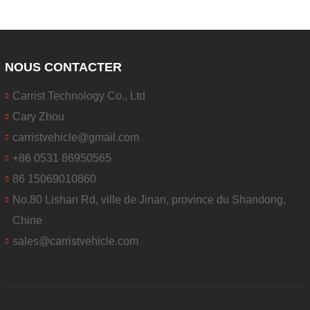
NOUS CONTACTER
Carrist Technology Co., Ltd
Cary Zhou
carristvehicle@gmail.com
+86 0531 86950565
86 15069010860
No.80 Lishan Rd, ville de Jinan, province du Shandong,
Chine
sales@carristvehicle.com